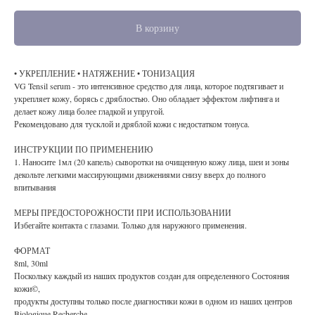
В корзину
• УКРЕПЛЕНИЕ • НАТЯЖЕНИЕ • ТОНИЗАЦИЯ
VG Tensil serum - это интенсивное средство для лица, которое подтягивает и
укрепляет кожу, борясь с дряблостью. Оно обладает эффектом лифтинга и
делает кожу лица более гладкой и упругой.
Рекомендовано для тусклой и дряблой кожи с недостатком тонуса.
ИНСТРУКЦИИ ПО ПРИМЕНЕНИЮ
1. Наносите 1мл (20 капель) сыворотки на очищенную кожу лица, шеи и зоны
декольте легкими массирующими движениями снизу вверх до полного
впитывания
МЕРЫ ПРЕДОСТОРОЖНОСТИ ПРИ ИСПОЛЬЗОВАНИИ
Избегайте контакта с глазами. Только для наружного применения.
ФОРМАТ
8ml, 30ml
Поскольку каждый из наших продуктов создан для определенного Состояния
кожи©,
продукты доступны только после диагностики кожи в одном из наших центров
Biologique Recherche.