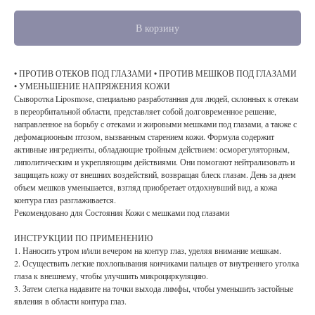
В корзину
• ПРОТИВ ОТЕКОВ ПОД ГЛАЗАМИ • ПРОТИВ МЕШКОВ ПОД ГЛАЗАМИ
• УМЕНЬШЕНИЕ НАПРЯЖЕНИЯ КОЖИ
Сыворотка Liposmose, специально разработанная для людей, склонных к отекам
в переорбитальной области, представляет собой долговременное решение,
направленное на борьбу с отеками и жировыми мешками под глазами, а также с
дефомациооным птозом, вызванным старением кожи. Формула содержит
активные ингредиенты, обладающие тройным действием: осморегуляторным,
липолитическим и укрепляющим действиями. Они помогают нейтрализовать и
защищать кожу от внешних воздействий, возвращая блеск глазам. День за днем ​​
объем мешков уменьшается, взгляд приобретает отдохнувший вид, а кожа
контура глаз разглаживается.
Рекомендовано для Состояния Кожи с мешками под глазами
ИНСТРУКЦИИ ПО ПРИМЕНЕНИЮ
1. Наносить утром и/или вечером на контур глаз, уделяя внимание мешкам.
2. Осуществить легкие похлопывания кончиками пальцев от внутреннего уголка
глаза к внешнему, чтобы улучшить микроциркуляцию.
3. Затем слегка надавите на точки выхода лимфы, чтобы уменьшить застойные
явления в области контура глаз.