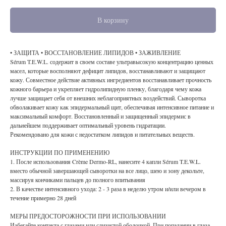
В корзину
• ЗАЩИТА • ВОССТАНОВЛЕНИЕ ЛИПИДОВ • ЗАЖИВЛЕНИЕ
Sérum T.E.W.L. содержит в своем составе ультравысокую концентрацию ценных
масел, которые восполняют дефицит липидов, восстанавливают и защищают
кожу. Совместное действие активных ингредиентов восстанавливает прочность
кожного барьера и укрепляет гидролипидную пленку, благодаря чему кожа
лучше защищает себя от внешних неблагоприятных воздействий. Сыворотка
обволакивает кожу как эпидермальный щит, обеспечивая интенсивное питание и
максимальный комфорт. Восстановленный и защищенный эпидермис в
дальнейшем поддерживает оптимальный уровень гидратации.
Рекомендовано для кожи с недостатком липидов и питательных веществ.
ИНСТРУКЦИИ ПО ПРИМЕНЕНИЮ
1. После использования Crème Dermo-RL, нанесите 4 капли Sérum T.E.W.L.
вместо обычной завершающей сыворотки на все лицо, шею и зону декольте,
массируя кончиками пальцев до полного впитывания
2. В качестве интенсивного ухода: 2 - 3 раза в неделю утром и/или вечером в
течение примерно 28 дней
МЕРЫ ПРЕДОСТОРОЖНОСТИ ПРИ ИСПОЛЬЗОВАНИИ
Избегайте контакта с глазами или слизистой оболочкой. При попадании в глаза,