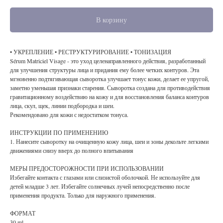
В корзину
• УКРЕПЛЕНИЕ • РЕСТРУКТУРИРОВАНИЕ • ТОНИЗАЦИЯ
Sérum Matriciel Visage - это уход целенаправленного действия, разработанный
для улучшения структуры лица и придания ему более четких контуров. Эта
мгновенно подтягивающая сыворотка улучшает тонус кожи, делает ее упругой,
заметно уменьшая признаки старения. Сыворотка создана для противодействия
гравитационному воздействию на кожу и для восстановления баланса контуров
лица, скул, щек, линии подбородка и шеи.
Рекомендовано для кожи с недостатком тонуса.
ИНСТРУКЦИИ ПО ПРИМЕНЕНИЮ
1. Нанесите сыворотку на очищенную кожу лица, шеи и зоны декольте легкими
движениями снизу вверх до полного впитывания
МЕРЫ ПРЕДОСТОРОЖНОСТИ ПРИ ИСПОЛЬЗОВАНИИ
Избегайте контакта с глазами или слизистой оболочкой. Не используйте для
детей младше 3 лет. Избегайте солнечных лучей непосредственно после
применения продукта. Только для наружного применения.
ФОРМАТ
30 ml