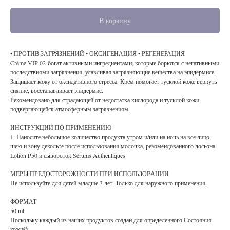
В корзину
• ПРОТИВ ЗАГРЯЗНЕНИЙ • ОКСИГЕНАЦИЯ • РЕГЕНЕРАЦИЯ
Crème VIP 02 богат активными ингредиентами, которые борются с негативными
последствиями загрязнения, улавливая загрязняющие вещества на эпидермисе.
Защищает кожу от оксидативного стресса. Крем помогает тусклой коже вернуть
сияние, восстанавливает эпидермис.
Рекомендовано для страдающей от недостатка кислорода и тусклой кожи,
подвергающейся атмосферным загрязнениям.
ИНСТРУКЦИИ ПО ПРИМЕНЕНИЮ
1. Наносите небольшое количество продукта утром и/или на ночь на все лицо,
шею и зону декольте после использования молочка, рекомендованного лосьона
Lotion P50 и сывороток Sérums Authentiques
МЕРЫ ПРЕДОСТОРОЖНОСТИ ПРИ ИСПОЛЬЗОВАНИИ
Не используйте для детей младше 3 лет. Только для наружного применения.
ФОРМАТ
50 ml
Поскольку каждый из наших продуктов создан для определенного Состояния
кожи©,