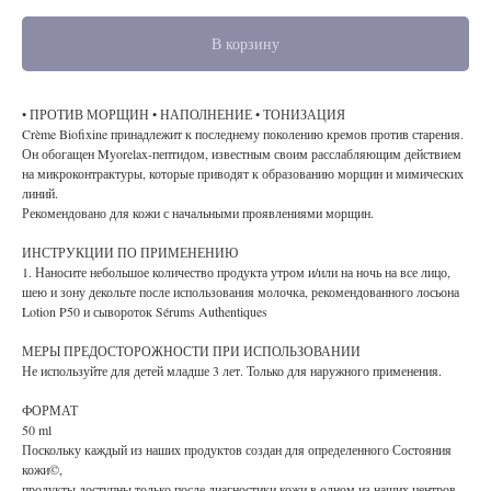
В корзину
• ПРОТИВ МОРЩИН • НАПОЛНЕНИЕ • ТОНИЗАЦИЯ
Crème Biofixine принадлежит к последнему поколению кремов против старения.
Он обогащен Myorelax-пептидом, известным своим расслабляющим действием
на микроконтрактуры, которые приводят к образованию морщин и мимических
линий.
Рекомендовано для кожи с начальными проявлениями морщин.
ИНСТРУКЦИИ ПО ПРИМЕНЕНИЮ
1. Наносите небольшое количество продукта утром и/или на ночь на все лицо,
шею и зону декольте после использования молочка, рекомендованного лосьона
Lotion P50 и сывороток Sérums Authentiques
МЕРЫ ПРЕДОСТОРОЖНОСТИ ПРИ ИСПОЛЬЗОВАНИИ
Не используйте для детей младше 3 лет. Только для наружного применения.
ФОРМАТ
50 ml
Поскольку каждый из наших продуктов создан для определенного Состояния
кожи©,
продукты доступны только после диагностики кожи в одном из наших центров