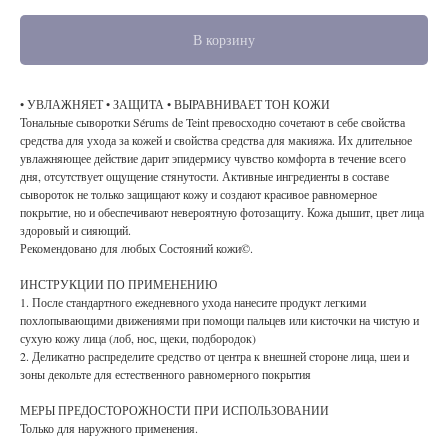
В корзину
• УВЛАЖНЯЕТ • ЗАЩИТА • ВЫРАВНИВАЕТ ТОН КОЖИ
Тональные сыворотки Sérums de Teint превосходно сочетают в себе свойства
средства для ухода за кожей и свойства средства для макияжа. Их длительное
увлажняющее действие дарит эпидермису чувство комфорта в течение всего
дня, отсутствует ощущение стянутости. Активные ингредиенты в составе
сывороток не только защищают кожу и создают красивое равномерное
покрытие, но и обеспечивают невероятную фотозащиту. Кожа дышит, цвет лица
здоровый и сияющий.
Рекомендовано для любых Состояний кожи©.
ИНСТРУКЦИИ ПО ПРИМЕНЕНИЮ
1. После стандартного ежедневного ухода нанесите продукт легкими
похлопывающими движениями при помощи пальцев или кисточки на чистую и
сухую кожу лица (лоб, нос, щеки, подбородок)
2. Деликатно распределите средство от центра к внешней стороне лица, шеи и
зоны декольте для естественного равномерного покрытия
МЕРЫ ПРЕДОСТОРОЖНОСТИ ПРИ ИСПОЛЬЗОВАНИИ
Только для наружного применения.