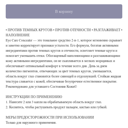
В корзину
• ПРОТИВ ТЕМНЫХ КРУГОВ • ПРОТИВ ОТЕЧНОСТИ • РАЗГЛАЖИВАЕТ •
НАПОЛНЕНИЕ
Eye Care Concealer — это тональное средство 2-в-1, которое мгновенно скрывает
и заметно корректирует признаки усталости. Его формула, богатая активными
ингредиентами против темных кругов и отечности, осветляет темные круги и
помогает уменьшить отеки. Обогащенный наполняющими и разглаживающими
кожу активными ингредиентами, он не скапливается в мелких морщинках и
обеспечивает оптимальный комфорт в течение всего дня. День за днем ​​
количество пигментов, отвечающих за цвет темных кругов, уменьшается,
область вокруг глаз становится более сияющей и отдохнувшей. Стойкая жидкая
текстура сливается с кожей, обеспечивая безупречное естественное покрытие.
Рекомендовано для уставшего Состояния Кожи©
ИНСТРУКЦИИ ПО ПРИМЕНЕНИЮ
1. Нанесите 2 или 3 капли на обрабатываемую область вокруг глаз.
2. Коснитесь, чтобы растушевать продукт пальцем, кистью или губкой.
МЕРЫ ПРЕДОСТОРОЖНОСТИ ПРИ ИСПОЛЬЗОВАНИИ
Только для наружного применения.