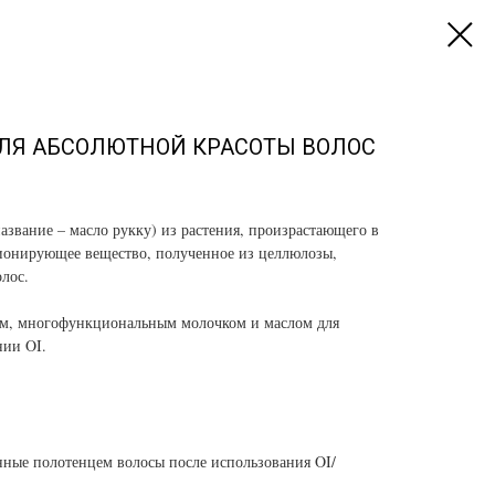
ЛЯ АБСОЛЮТНОЙ КРАСОТЫ ВОЛОС
азвание – масло рукку) из растения, произрастающего в
ионирующее вещество, полученное из целлюлозы,
лос.
ем, многофункциональным молочком и маслом для
нии OI.
ные полотенцем волосы после использования OI/