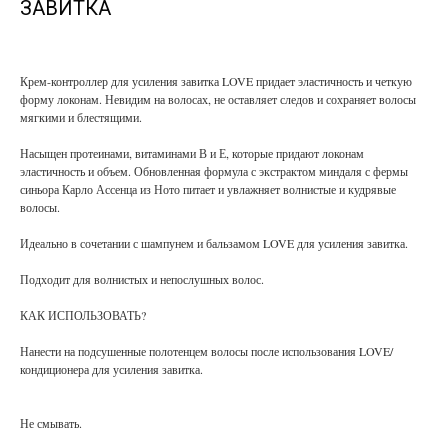
ЗАВИТКА
Крем-контроллер для усиления завитка LOVE придает эластичность и четкую
форму локонам. Невидим на волосах, не оставляет следов и сохраняет волосы
мягкими и блестящими.
Насыщен протеинами, витаминами В и Е, которые придают локонам
эластичность и объем. Обновленная формула с экстрактом миндаля с фермы
синьора Карло Ассенца из Ното питает и увлажняет волнистые и кудрявые
волосы.
Идеально в сочетании с шампунем и бальзамом LOVE для усиления завитка.
Подходит для волнистых и непослушных волос.
КАК ИСПОЛЬЗОВАТЬ?
Нанести на подсушенные полотенцем волосы после использования LOVE/
кондиционера для усиления завитка.
Не смывать.