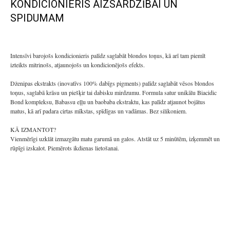
KONDICIONIERIS AIZSARDZĪBAI UN
SPIDUMAM
Intensīvi barojošs kondicionieris palīdz saglabāt blondos toņus, kā arī tam piemīt
izteikts mitrinošs, atjaunojošs un kondicionējošs efekts.
Dženipas ekstrakts (inovatīvs 100% dabīgs pigments) palīdz saglabāt vēsos blondos
toņus, saglabā krāsu un piešķir tai dabisku mirdzumu. Formula satur unikālu Biacidic
Bond kompleksu, Babassu eļļu un baobaba ekstraktu, kas palīdz atjaunot bojātus
matus, kā arī padara cirtas mīkstas, spīdīgas un vadāmas. Bez silikoniem.
KĀ IZMANTOT?
Vienmērīgi uzklāt izmazgātu matu garumā un galos. Atstāt uz 5 minūtēm, izķemmēt un
rūpīgi izskalot. Piemērots ikdienas lietošanai.