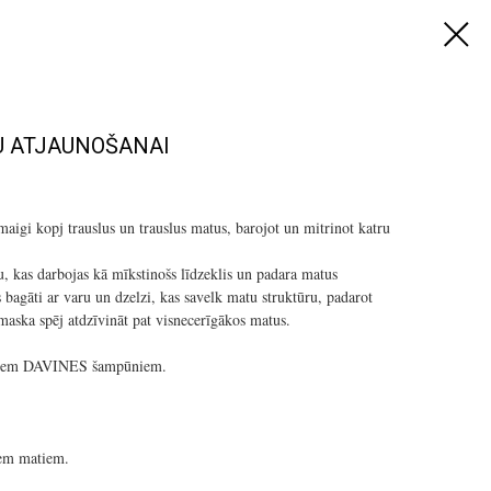
 ATJAUNOŠANAI
aigi kopj trauslus un trauslus matus, barojot un mitrinot katru
u, kas darbojas kā mīkstinošs līdzeklis un padara matus
s bagāti ar varu un dzelzi, kas savelk matu struktūru, padarot
maska spēj atdzīvināt pat visnecerīgākos matus.
visiem DAVINES šampūniem.
iem matiem.