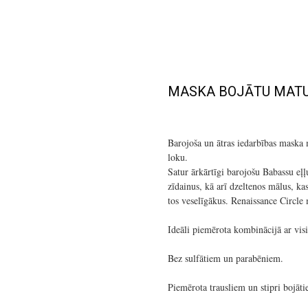
MASKA BOJĀTU MATU
Barojoša un ātras iedarbības maska m
loku.
Satur ārkārtīgi barojošu Babassu eļļ
zīdainus, kā arī dzeltenos mālus, ka
tos veselīgākus. Renaissance Circle 
Ideāli piemērota kombinācijā ar 
Bez sulfātiem un parabēniem.
Piemērota trausliem un stipri bojāt