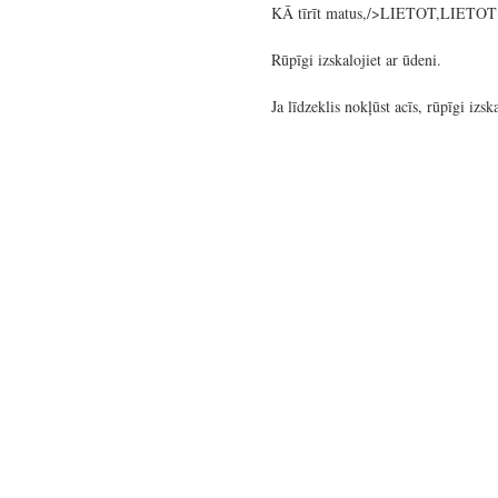
KĀ tīrīt matus,/>LIETOT,LIETOT? 
Rūpīgi izskalojiet ar ūdeni.
Ja līdzeklis nokļūst acīs, rūpīgi izska