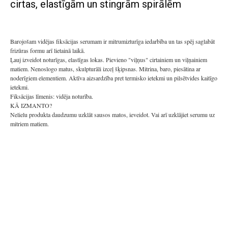
cirtas, elastīgām un stingrām spirālēm
Barojošam vidējas fiksācijas serumam ir mitrumizturīga iedarbība un tas spēj saglabāt
frizūras formu arī lietainā laikā.
Ļauj izveidot noturīgas, elastīgas lokas. Pievieno "viļņus" cirtainiem un viļņainiem
matiem. Nenoslogo matus, skulpturāli izceļ šķipsnas. Mitrina, baro, piesātina ar
noderīgiem elementiem. Aktīva aizsardzība pret termisko ietekmi un pilsētvides kaitīgo
ietekmi.
Fiksācijas līmenis: vidēja noturība.
KĀ IZMANTO?
Nelielu produkta daudzumu uzklāt sausos matos, ieveidot. Vai arī uzklājiet serumu uz
mitriem matiem.