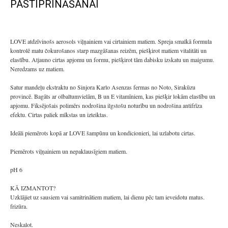
PASTIPRINĀŠANAI
LOVE atdzīvinošs aerosols viļņainiem vai cirtainiem matiem. Spreja smalkā formula
kontrolē matu čokurošanos starp mazgāšanas reizēm, piešķirot matiem vitalitāti un
elastību. Atjauno cirtas apjomu un formu, piešķirot tām dabisku izskatu un maigumu.
Neredzams uz matiem.
Satur mandeļu ekstraktu no Sinjora Karlo Asenzas fermas no Noto, Sirakūzu
provincē. Bagāts ar olbaltumvielām, B un E vitamīniem, kas piešķir lokām elastību un
apjomu. Fiksējošais polimērs nodrošina ilgstošu noturību un nodrošina antifrīza
efektu. Cirtas paliek mīkstas un izteiktas.
Ideāli piemērots kopā ar LOVE šampūnu un kondicionieri, lai uzlabotu cirtas.
Piemērots viļņainiem un nepaklausīgiem matiem.
pH 6
KĀ IZMANTOT?
Uzklājiet uz sausiem vai samitrinātiem matiem, lai dienu pēc tam ieveidotu matus.
frizūra.
Neskalot.