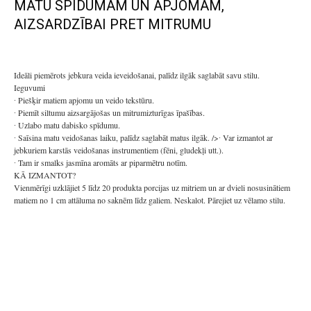
MATU SPIDUMAM UN APJOMAM,
AIZSARDZĪBAI PRET MITRUMU
Ideāli piemērots jebkura veida ieveidošanai, palīdz ilgāk saglabāt savu stilu.
Ieguvumi
∙ Piešķir matiem apjomu un veido tekstūru.
∙ Piemīt siltumu aizsargājošas un mitrumizturīgas īpašības.
∙ Uzlabo matu dabisko spīdumu.
∙ Saīsina matu veidošanas laiku, palīdz saglabāt matus ilgāk. />∙ Var izmantot ar
jebkuriem karstās veidošanas instrumentiem (fēni, gludekļi utt.).
∙ Tam ir smalks jasmīna aromāts ar piparmētru notīm.
KĀ IZMANTOT?
Vienmērīgi uzklājiet 5 līdz 20 produkta porcijas uz mitriem un ar dvieli nosusinātiem
matiem no 1 cm attāluma no saknēm līdz galiem. Neskalot. Pārejiet uz vēlamo stilu.