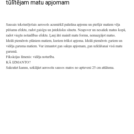
tūlītējam matu apjomam
Sausais teksturējošais aerosols acumirklī palielina apjomu un piešķir matiem vēja
pūšamu efektu, radot gaisīgu un juteklisku siluetu. Neapsver un nesaliek matus kopā,
radot vieglu nolaidības efektu. Ļauj ātri mainīt matu formu, nemazgājot matus.
Ideāli piemērots plāniem matiem, kuriem trūkst apjoma. Ideāli piemērots gariem un
vidēja garuma matiem. Var izmantot gan sakņu apjomam, gan uzklāšanai visā matu
garumā.
Fiksācijas līmenis: vidēja noturība.
KĀ IZMANTO?
Sakratiet kannu, uzklājiet aerosolu sausos matos no aptuveni 25 cm attāluma.