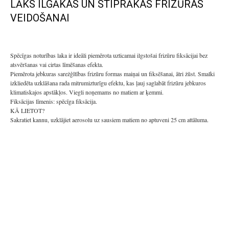
LĀKS ILGĀKAS UN STIPRĀKAS FRIZŪRAS
VEIDOŠANAI
Spēcīgas noturības laka ir ideāli piemērota uzticamai ilgstošai frizūru fiksācijai bez
atsvēršanas vai cirtas līmēšanas efekta.
Piemērota jebkuras sarežģītības frizūru formas maiņai un fiksēšanai, ātri žūst. Smalki
izkliedēta uzklāšana rada mitrumizturīgu efektu, kas ļauj saglabāt frizūru jebkuros
klimatiskajos apstākļos. Viegli noņemams no matiem ar ķemmi.
Fiksācijas līmenis: spēcīga fiksācija.
KĀ LIETOT?
Sakratiet kannu, uzklājiet aerosolu uz sausiem matiem no aptuveni 25 cm attāluma.