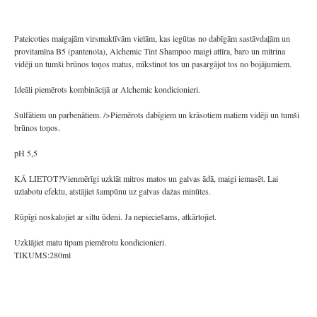
Pateicoties maigajām virsmaktīvām vielām, kas iegūtas no dabīgām sastāvdaļām un
provitamīna B5 (pantenola), Alchemic Tint Shampoo maigi attīra, baro un mitrina
vidēji un tumši brūnos toņos matus, mīkstinot tos un pasargājot tos no bojājumiem.
Ideāli piemērots kombinācijā ar Alchemic kondicionieri.
Sulfātiem un parbenātiem. />Piemērots dabīgiem un krāsotiem matiem vidēji un tumši
brūnos toņos.
pH 5,5
KĀ LIETOT?Vienmērīgi uzklāt mitros matos un galvas ādā, maigi iemasēt. Lai
uzlabotu efektu, atstājiet šampūnu uz galvas dažas minūtes.
Rūpīgi noskalojiet ar siltu ūdeni. Ja nepieciešams, atkārtojiet.
Uzklājiet matu tipam piemērotu kondicionieri.
TIKUMS:280ml