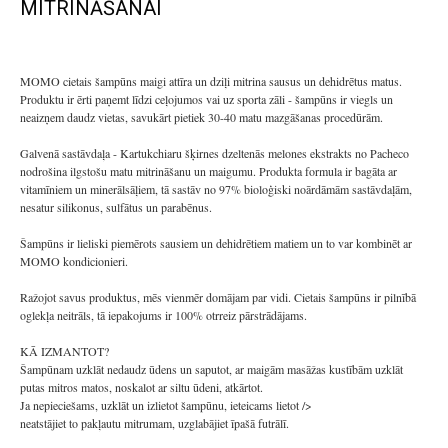
MITRINĀŠANAI
MOMO cietais šampūns maigi attīra un dziļi mitrina sausus un dehidrētus matus.
Produktu ir ērti paņemt līdzi ceļojumos vai uz sporta zāli - šampūns ir viegls un
neaizņem daudz vietas, savukārt pietiek 30-40 matu mazgāšanas procedūrām.
Galvenā sastāvdaļa - Kartukchiaru šķirnes dzeltenās melones ekstrakts no Pacheco
nodrošina ilgstošu matu mitrināšanu un maigumu. Produkta formula ir bagāta ar
vitamīniem un minerālsāļiem, tā sastāv no 97% bioloģiski noārdāmām sastāvdaļām,
nesatur silikonus, sulfātus un parabēnus.
Šampūns ir lieliski piemērots sausiem un dehidrētiem matiem un to var kombinēt ar
MOMO kondicionieri.
Ražojot savus produktus, mēs vienmēr domājam par vidi. Cietais šampūns ir pilnībā
oglekļa neitrāls, tā iepakojums ir 100% otrreiz pārstrādājams.
KĀ IZMANTOT?
Šampūnam uzklāt nedaudz ūdens un saputot, ar maigām masāžas kustībām uzklāt
putas mitros matos, noskalot ar siltu ūdeni, atkārtot.
Ja nepieciešams, uzklāt un izlietot šampūnu, ieteicams lietot />
neatstājiet to pakļautu mitrumam, uzglabājiet īpašā futrālī.