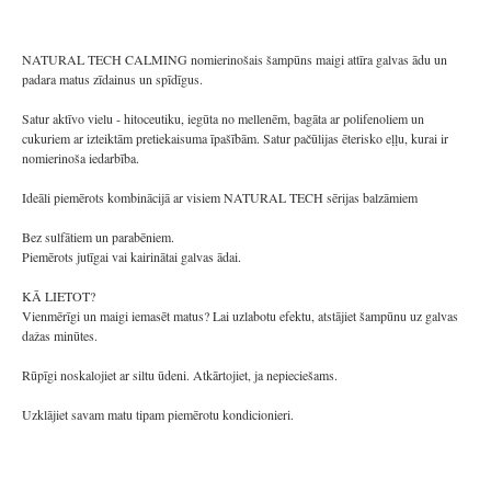
NATURAL TECH CALMING nomierinošais šampūns maigi attīra galvas ādu un
padara matus zīdainus un spīdīgus.
Satur aktīvo vielu - hitoceutiku, iegūta no mellenēm, bagāta ar polifenoliem un
cukuriem ar izteiktām pretiekaisuma īpašībām. Satur pačūlijas ēterisko eļļu, kurai ir
nomierinoša iedarbība.
Ideāli piemērots kombinācijā ar visiem NATURAL TECH sērijas balzāmiem
Bez sulfātiem un parabēniem.
Piemērots jutīgai vai kairinātai galvas ādai.
KĀ LIETOT?
Vienmērīgi un maigi iemasēt matus? Lai uzlabotu efektu, atstājiet šampūnu uz galvas
dažas minūtes.
Rūpīgi noskalojiet ar siltu ūdeni. Atkārtojiet, ja nepieciešams.
Uzklājiet savam matu tipam piemērotu kondicionieri.