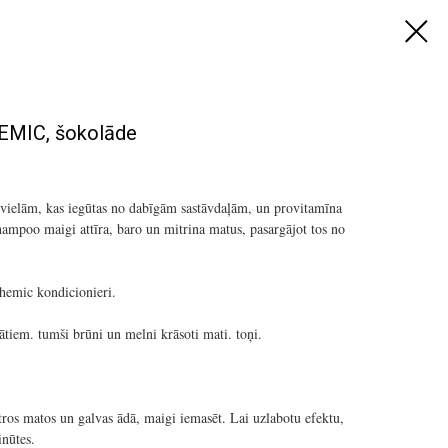
EMIC, šokolāde
vielām, kas iegūtas no dabīgām sastāvdaļām, un provitamīna
ampoo maigi attīra, baro un mitrina matus, pasargājot tos no
.
hemic kondicionieri.
ātiem. tumši brūni un melni krāsoti mati. toņi.
s matos un galvas ādā, maigi iemasēt. Lai uzlabotu efektu,
inūtes.