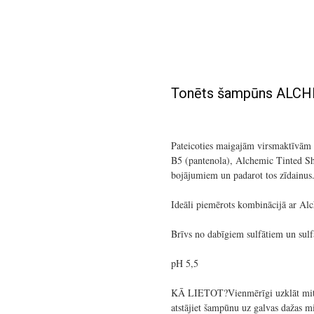
Tonēts šampūns ALCH
Pateicoties maigajām virsmaktīvām 
B5 (pantenola), Alchemic Tinted Sh
bojājumiem un padarot tos zīdainus
Ideāli piemērots kombinācijā ar Alc
Brīvs no dabīgiem sulfātiem un sulf
pH 5,5
KĀ LIETOT?Vienmērīgi uzklāt mitro
atstājiet šampūnu uz galvas dažas m