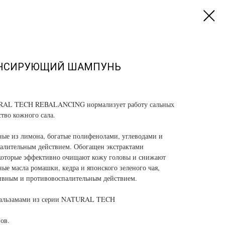
АНСИРУЮЩИЙ ШАМПУНЬ
AL TECH REBALANCING нормализует работу сальных
тво кожного сала.
ые из лимона, богатые полифенолами, углеводами и
палительным действием. Обогащен экстрактами
 которые эффективно очищают кожу головы и снижают
ые масла ромашки, кедра и японского зеленого чая,
ивным и противовоспалительным действием.
 бальзамами из серии NATURAL TECH
ов.