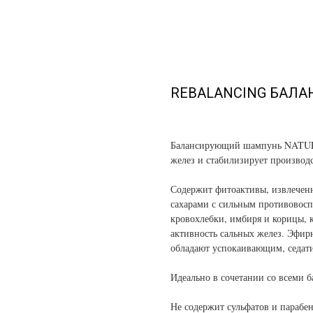
REBALANCING БАЛ
Балансирующий шампунь NATUR
желез и стабилизирует производс
Содержит фитоактивы, извлеченн
сахарами с сильным противовос
кровохлебки, имбиря и корицы,
активность сальных желез. Эфирн
обладают успокаивающим, седат
Идеально в сочетании со всеми
Не содержит сульфатов и парабен