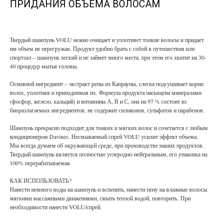
ПРИДАНИЯ ОБЪЕМА ВОЛОСАМ
Твердый шампунь VOLU нежно очищает и уплотняет тонкие волосы и придает
им объем не перегружая. Продукт удобно брать с собой в путешествия или
спортзал – шампунь легкий и не займет много места, при этом его хватит на 30-
40 процедур мытья головы.
Основной ингредиент – экстракт репы из Капрауны, слегка подсушивает корни
волос, уплотняя и приподнимая их. Формула продукта насыщена минералами
(фосфор, железо, кальций) и витамины А, В и С, она на 97 % состоит из
биоразлагаемых ингредиентов, не содержит силиконов, сульфатов и парабенов.
Шампунь прекрасно подходит для тонких и мягких волос и сочетается с любым
кондиционером Davines. Несмываемый спрей VOLU усилит эффект объема.
Мы всегда думаем об окружающей среде, при производстве наших продуктов.
Твердый шампунь является полностью углеродно-нейтральным, его упаковка на
100% перерабатываемая.
КАК ИСПОЛЬЗОВАТЬ?
Нанести немного воды на шампунь и вспенить, нанести пену на влажные волосы
мягкими массажными движениями, смыть теплой водой, повторить. При
необходимости нанести VOLU/спрей.