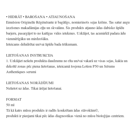
• HIDRĀT • BAROŠANA • ATJAUNOŠANA
Emulsion Originelle Régénérante ir bagātīgs, nomierinošs sejas krēms. Tas satur augu
izcelsmes makadāmijas eļļu un skvalānu. Šis produkts atjauno ādas dabisko lipīdu
barjeru, pasargājot to no kaitīgas vides ietekmes. Uzklājot, tas acumirklī padara ādu
vienmērīgāku un mirdzošāku.
Ieteicams dehidrētai un/vai lipīdu bada trūkumam.
LIETOŠANAS INSTRUKCIJA
1. Uzklājiet nelielu produkta daudzumu no rīta un/vai vakarā uz visas sejas, kakla un
dekoltē zonas pēc piena lietošanas, ieteicamā losjona Lotion P50 un Sérums
Authentiques serumi
LIETOŠANAS NORĀDĪJUMI
Nelietot uz ādas. Tikai ārējai lietošanai.
FORMAT
50 ml
Tā kā katrs mūsu produkts ir radīts konkrētam ādas stāvoklim©,
produkti ir pieejami tikai pēc ādas diagnostikas vienā no mūsu bioloģijas centriem.