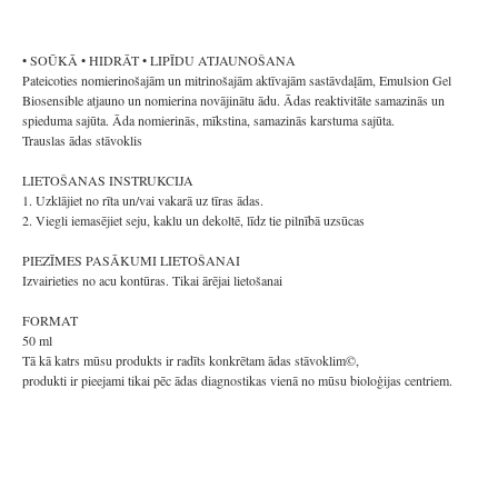
• SOŪKĀ • HIDRĀT • LIPĪDU ATJAUNOŠANA
Pateicoties nomierinošajām un mitrinošajām aktīvajām sastāvdaļām, Emulsion Gel
Biosensible atjauno un nomierina novājinātu ādu. Ādas reaktivitāte samazinās un
spieduma sajūta. Āda nomierinās, mīkstina, samazinās karstuma sajūta.
Trauslas ādas stāvoklis
LIETOŠANAS INSTRUKCIJA
1. Uzklājiet no rīta un/vai vakarā uz tīras ādas.
2. Viegli iemasējiet seju, kaklu un dekoltē, līdz tie pilnībā uzsūcas
PIEZĪMES PASĀKUMI LIETOŠANAI
Izvairieties no acu kontūras. Tikai ārējai lietošanai
FORMAT
50 ml
Tā kā katrs mūsu produkts ir radīts konkrētam ādas stāvoklim©,
produkti ir pieejami tikai pēc ādas diagnostikas vienā no mūsu bioloģijas centriem.