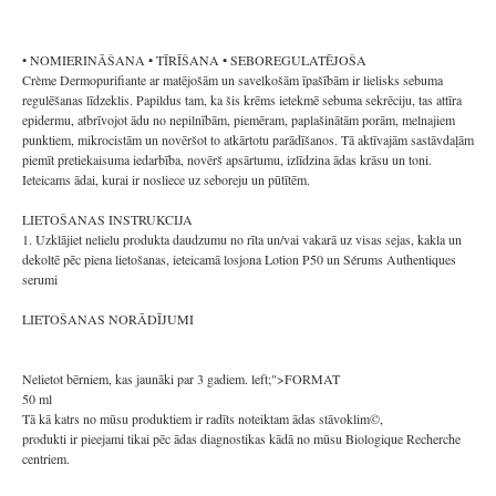
• NOMIERINĀŠANA • TĪRĪŠANA • SEBOREGULATĒJOŠA
Crème Dermopurifiante ar matējošām un savelkošām īpašībām ir lielisks sebuma
regulēšanas līdzeklis. Papildus tam, ka šis krēms ietekmē sebuma sekrēciju, tas attīra
epidermu, atbrīvojot ādu no nepilnībām, piemēram, paplašinātām porām, melnajiem
punktiem, mikrocistām un novēršot to atkārtotu parādīšanos. Tā aktīvajām sastāvdaļām
piemīt pretiekaisuma iedarbība, novērš apsārtumu, izlīdzina ādas krāsu un toni.
Ieteicams ādai, kurai ir nosliece uz seboreju un pūtītēm.
LIETOŠANAS INSTRUKCIJA
1. Uzklājiet nelielu produkta daudzumu no rīta un/vai vakarā uz visas sejas, kakla un
dekoltē pēc piena lietošanas, ieteicamā losjona Lotion P50 un Sérums Authentiques
serumi
LIETOŠANAS NORĀDĪJUMI
Nelietot bērniem, kas jaunāki par 3 gadiem. left;">FORMAT
50 ml
Tā kā katrs no mūsu produktiem ir radīts noteiktam ādas stāvoklim©,
produkti ir pieejami tikai pēc ādas diagnostikas kādā no mūsu Biologique Recherche
centriem.