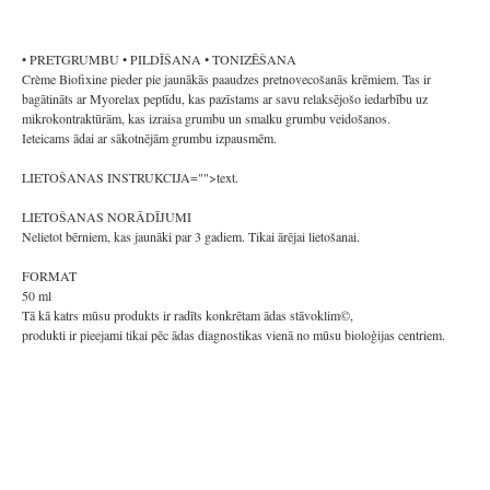
• PRETGRUMBU • PILDĪŠANA • TONIZĒŠANA
Crème Biofixine pieder pie jaunākās paaudzes pretnovecošanās krēmiem. Tas ir
bagātināts ar Myorelax peptīdu, kas pazīstams ar savu relaksējošo iedarbību uz
mikrokontraktūrām, kas izraisa grumbu un smalku grumbu veidošanos.
Ieteicams ādai ar sākotnējām grumbu izpausmēm.
LIETOŠANAS INSTRUKCIJA="">text.
LIETOŠANAS NORĀDĪJUMI
Nelietot bērniem, kas jaunāki par 3 gadiem. Tikai ārējai lietošanai.
FORMAT
50 ml
Tā kā katrs mūsu produkts ir radīts konkrētam ādas stāvoklim©,
produkti ir pieejami tikai pēc ādas diagnostikas vienā no mūsu bioloģijas centriem.