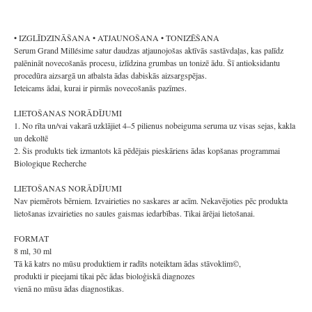
• IZGLĪDZINĀŠANA • ATJAUNOŠANA • TONIZĒŠANA
Serum Grand Millésime satur daudzas atjaunojošas aktīvās sastāvdaļas, kas palīdz
palēnināt novecošanās procesu, izlīdzina grumbas un tonizē ādu. Šī antioksidantu
procedūra aizsargā un atbalsta ādas dabiskās aizsargspējas.
Ieteicams ādai, kurai ir pirmās novecošanās pazīmes.
LIETOŠANAS NORĀDĪJUMI
1. No rīta un/vai vakarā uzklājiet 4–5 pilienus nobeiguma seruma uz visas sejas, kakla
un dekoltē
2. Šis produkts tiek izmantots kā pēdējais pieskāriens ādas kopšanas programmai
Biologique Recherche
LIETOŠANAS NORĀDĪJUMI
Nav piemērots bērniem. Izvairieties no saskares ar acīm. Nekavējoties pēc produkta
lietošanas izvairieties no saules gaismas iedarbības. Tikai ārējai lietošanai.
FORMAT
8 ml, 30 ml
Tā kā katrs no mūsu produktiem ir radīts noteiktam ādas stāvoklim©,
produkti ir pieejami tikai pēc ādas bioloģiskā diagnozes
vienā no mūsu ādas diagnostikas.