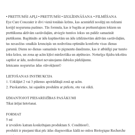
• PRETTUMŠI APĻI • PRETTUMŠI • IZGLĪDINĀŠANA • FILMĒŠANA
Eye Care Concealer ir divi vienā tonālais krēms, kas acumirklī noslēpj un redzami
koriģē noguruma pazīmes. Tās formula, kas ir bagāta ar prettumšajiem lokiem un
prettūkuma aktīvām sastāvdaļām, atvieglo tumšos lokus un palīdz samazināt
pietūkumu. Bagātināts ar ādu kuplinošām un ādu izlīdzinošām aktīvām sastāvdaļām,
tas nesasēžas smalkās krunciņās un nodrošina optimālu komfortu visas dienas
garumā. Dienu no dienas samazinās to pigmentu daudzums, kas ir atbildīgi par tumšo
loku krāsu, un zona ap acīm kļūst mirdzošāka un atpūtusies. Noturīga šķidra tekstūra
saplūst ar ādu, nodrošinot nevainojamu dabisku pārklājumu.
Ieteicams nogurušas ādas stāvokļiem©
LIETOŠANAS INSTRUKCIJA
1. Uzklājiet 2 vai 3 pilienus apstrādātajā zonā ap acīm.
2. Pieskarieties, lai sajauktu produktu ar pirkstu, otu vai sūkli.
IZMANTOJOT PIESARDZĪBAS PASĀKUMI
Tikai ārējai lietošanai.
FORMAT
5 ml
ir izveidots katram konkrētajam produktam S. Condition©,
produkti ir pieejami tikai pēc ādas diagnostikas kādā no mūsu Biologique Recherche