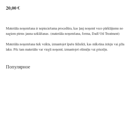
€
20,00
Materiāla noņemšana ir nepieciešama procedūra, kas ļauj noņemt veco pārklājumu no
nagiem pirms jauna uzklāšanas. (materiāla noņemšana, forma, Dadi’Oil Treatment)
Materiāla noņemšana tiek veikta, izmantojot īpašu līdzekli, kas mīkstina želeju vai gēla
laku. Pēc tam materiālu var viegli noņemt, izmantojot stūmēju vai griezēju.
Популярное