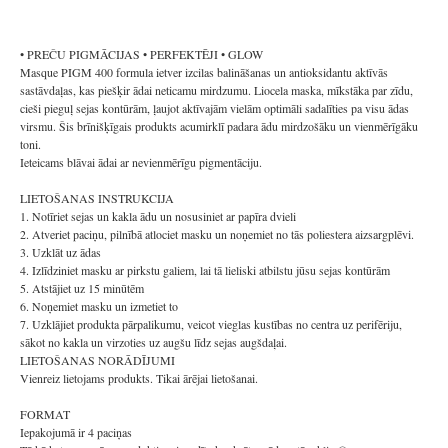
• PREČU PIGMĀCIJAS • PERFEKTĒJI • GLOW
Masque PIGM 400 formula ietver izcilas balināšanas un antioksidantu aktīvās
sastāvdaļas, kas piešķir ādai neticamu mirdzumu. Liocela maska, mīkstāka par zīdu,
cieši pieguļ sejas kontūrām, ļaujot aktīvajām vielām optimāli sadalīties pa visu ādas
virsmu. Šis brīnišķīgais produkts acumirklī padara ādu mirdzošāku un vienmērīgāku
toni.
Ieteicams blāvai ādai ar nevienmērīgu pigmentāciju.
LIETOŠANAS INSTRUKCIJA
1. Notīriet sejas un kakla ādu un nosusiniet ar papīra dvieli
2. Atveriet paciņu, pilnībā atlociet masku un noņemiet no tās poliestera aizsargplēvi.
3. Uzklāt uz ādas
4. Izlīdziniet masku ar pirkstu galiem, lai tā lieliski atbilstu jūsu sejas kontūrām
5. Atstājiet uz 15 minūtēm
6. Noņemiet masku un izmetiet to
7. Uzklājiet produkta pārpalikumu, veicot vieglas kustības no centra uz perifēriju,
sākot no kakla un virzoties uz augšu līdz sejas augšdaļai.
LIETOŠANAS NORĀDĪJUMI
Vienreiz lietojams produkts. Tikai ārējai lietošanai.
FORMAT
Iepakojumā ir 4 paciņas