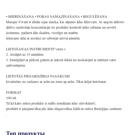
• MIERINĀŠANA • PORAS SAMAZINĀŠANA • REGULĒŠANA
Masque Vivant ir ideāla sejas maska, kas atjauno ādas līdzsvaru. Ar augstu attīrošo
aktīvo sastāvdaļu koncentrāciju šis produkts kontrolē lieko sebumu un novērš
izsitumus, padarot ādu skaidru, veselīgu un matētu.
Ieteicams ādai ar noslieci uz seboreju un/vai pinnēm.
LIETOŠANAS INSTRUMENTI">text->
2. Atstājiet uz 15 minūtēm
3. Emulģējiet ar pirkstu galiem ar aukstu ūdeni un noskalojiet ar mitriem vates
spilventiņiem
LIETOTĀS PIESARDZĪBAS PASĀKUMI
Izvairieties no saskares ar acīm un zonu ap acīm. Tikai ārējai lietošanai.
FORMAT
100 ml
Tā kā katrs mūsu produkts ir radīts noteiktam ādas stāvoklim©,
produkti ir pieejami tikai pēc ādas diagnostikas kādā no mūsu Bioloģijas centriem
.
Топ продукты