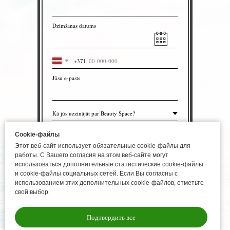
Dzimšanas datums
+371
Jūsu e-pasts
Cookie-файлы
Этот веб-сайт использует обязательные cookie-файлы для
Nosūtīt
работы. С Вашего согласия на этом веб-сайте могут
использоваться дополнительные статистические cookie-файлы
и cookie-файлы социальных сетей. Если Вы согласны с
использованием этих дополнительных cookie-файлов, отметьте
Paldies par atbildēm.
Sniegtā informācija ir stingri
свой выбор.
konfidenciāla, un to izmantos tikai Beauty
Space salona iekšējai apstrādei bez
tiesībām nodot trešajām personām.
Подтвердить все